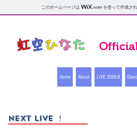
このホームページは
.com
を使って作成され
虹
空
ひ
な
た
Offici
Home
About
LIVE 2026.8
Disc
NEXT LIVE ！